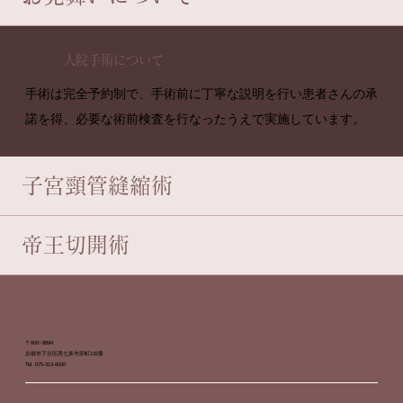
入院手術について
手術は完全予約制で、手術前に丁寧な説明を行い患者さんの承
諾を得、必要な術前検査を行なったうえで実施しています。
子宮頸管縫縮術
帝王切開術
〒600−8894
京都市下京区西七条市部町132番
Tel. 075-313-6000