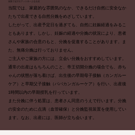
家族で見守るアットホームなお産
当院では、家庭的な雰囲気のなか、できるだけ自然に安全なか
たちで出産できる自然分娩をめざしています。

したがって、出産予定日を過ぎても、自然に妊娠経過をみるこ
ともあります。しかし、妊娠の経過や分娩の状況により、患者
さんや家族の合意のもと、分娩を促進することがあります。ま
た、無痛分娩は行っておりません。

ご主人やご家族の方には、立会い分娩をおすすめしています。
通常の出産はもちろんのこと、帝王切開分娩の場合でも、赤ち
ゃんの状態が落ち着けば、出生後の早期母子接触（カンガルー
ケア）と早期父子接触（パパカンガルーケア）を行い、出産後
1時間以内の早期授乳を行っています。

また分娩に伴う処置は、患者さん同意のうえで行います。分娩
の安全のために点滴（血管確保）と分娩監視装置を使用してい
ます。なお、出産には、医師が立ち会います。